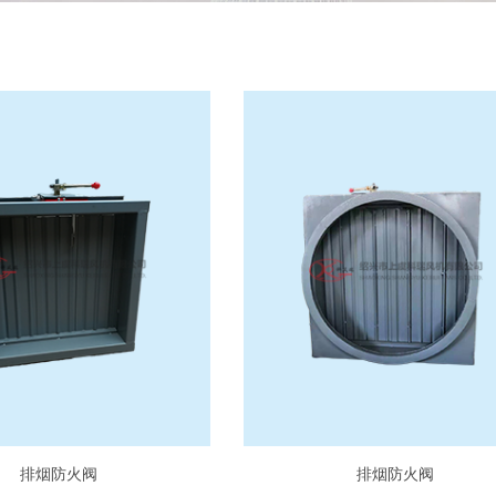
排烟防火阀
排烟防火阀