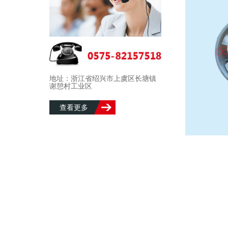
地址：浙江省绍兴市上虞区长塘镇
谢憩村工业区
查看更多