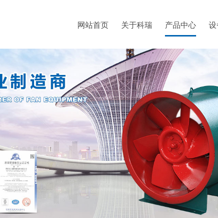
网站首页
关于科瑞
产品中心
设