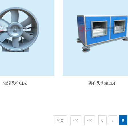
轴流风机CDZ
离心风机箱DBF
首页
<<
<<
6
7
8