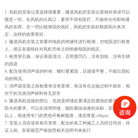
1. 风机的安装位置选择很重要，隧道风机的安装位置相对来讲可以
随意一些。在风机的出风口，要求不得有阻拦，不能有任何影响通
风的东西。在一些比较潮湿的地区，风机的安装好根据风向来决
定，这样的效果更好。
2. 隧道风机安装之前要对电机的绝缘性进行检测，对电阻进行检查
人，保证各接线柱对风机壳体之间绝缘电阻的稳定。
3. 检查穿孔板，保证表面清洁，五明显凹凸，没有划痕，没有生锈
的痕迹
4. 配合使用消声器的时候，螺钉要紧固，且接缝平整，不能出现松
动的情况。
5. 消声器安装之前检查有没有受潮，有没有在运输过程中损坏，相
对于的充填消声材料有无异常
6. 隧道风机连接的部位，也就是焊缝处要满足防腐蚀的要求，要有
防水的要求。可以先清理焊缝，做防腐蚀油漆的涂刷，至少是两遍
以上，再使用专门的
黑色环氧树脂漆，漆层厚度
≥
60μm。
7. 安装人员应该有相关资质，配合的各工种施工人员经过培训，持
证上岗。安装规范严格按照相关说明书来执行